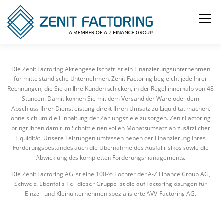
Zum
Inhalt
Menü
springen
NUTZEN
BRANCHEN
PRODUKTE
Die Zenit Factoring Aktiengesellschaft ist ein Finanzierungsunternehmen
für mittelständische Unternehmen. Zenit Factoring begleicht jede Ihrer
Rechnungen, die Sie an Ihre Kunden schicken, in der Regel innerhalb von 48
Stunden. Damit können Sie mit dem Versand der Ware oder dem
KONTAKT
IMPRESSUM
DATENSCHUTZ
Abschluss Ihrer Dienstleistung direkt Ihren
Umsatz zu Liquidität machen,
ohne sich um die Einhaltung der Zahlungsziele zu sorgen. Zenit Factoring
bringt Ihnen damit im Schnitt einen vollen Monatsumsatz an zusätzlicher
Liquidität. Unsere Leistungen umfassen neben der Finanzierung Ihres
Forderungsbestandes auch die Übernahme des Ausfallrisikos sowie die
Abwicklung des kompletten Forderungsmanagements.
Die Zenit Factoring AG ist eine 100-% Tochter der A-Z Finance Group AG,
Schweiz. Ebenfalls Teil dieser Gruppe ist die auf Factoringlösungen für
Einzel- und Kleinunternehmen spezialisierte AVV-Factoring AG.